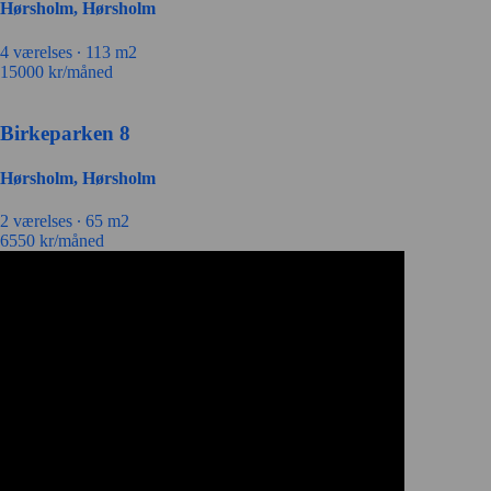
Hørsholm, Hørsholm
4 værelses ∙
113 m2
15000
kr/måned
Birkeparken 8
Hørsholm, Hørsholm
2 værelses ∙
65 m2
6550
kr/måned