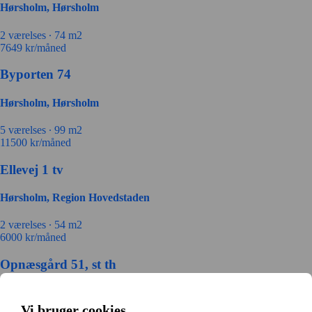
Hørsholm, Hørsholm
2 værelses ∙
74 m2
7649
kr/måned
Byporten 74
Hørsholm, Hørsholm
5 værelses ∙
99 m2
11500
kr/måned
Ellevej 1 tv
Hørsholm, Region Hovedstaden
2 værelses ∙
54 m2
6000
kr/måned
Opnæsgård 51, st th
Hørsholm, Region Hovedstaden
Vi bruger cookies