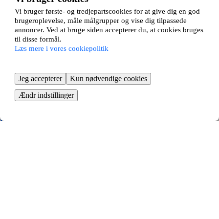
3 værelses ∙
99 m2
Vi bruger første- og tredjepartscookies for at give dig en god
7500
kr/måned
brugeroplevelse, måle målgrupper og vise dig tilpassede
annoncer. Ved at bruge siden accepterer du, at cookies bruges
Højmose Vænge 19
til disse formål.
Læs mere i vores cookiepolitik
Hørsholm, Hørsholm
4 værelses ∙
4 m2
Jeg accepterer
Kun nødvendige cookies
11
kr/måned
Ændr indstillinger
Hækkevej 1A
Hørsholm, Hørsholm
4 værelses ∙
90 m2
9000
kr/måned
Ådalsparkvej 23, 3
Hørsholm, Hørsholm
2 værelses ∙
52 m2
5000
kr/måned