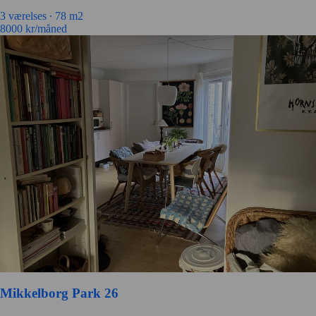
3 værelses ∙
78 m2
8000
kr/måned
Mikkelborg Park 26