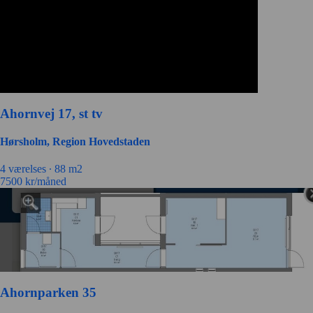
Ahornvej 17, st tv
Hørsholm, Region Hovedstaden
4 værelses ∙
88 m2
7500
kr/måned
Ahornparken 35