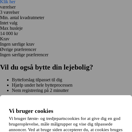
Klik her
værelser
3 værelser
Min. antal kvadratmeter
Intet valg
Max husleje
14 000 kr
Krav
Ingen særlige krav
Øvrige præferencer
Ingen særlige præferencer
Vil du også bytte din lejebolig?
Bytteforslag tilpasset til dig
Hjælp under hele bytteprocessen
Nem registrering på 2 minutter
Kom i gang gratis
Kom i gang
Vi bruger cookies
Kom i gang gratis
Søg annoncer
Log ind
Læs mere
Vi bruger første- og tredjepartscookies for at give dig en god
Nyheder og tips
brugeroplevelse, måle målgrupper og vise dig tilpassede
Om Hjembytte.dk
annoncer. Ved at bruge siden accepterer du, at cookies bruges