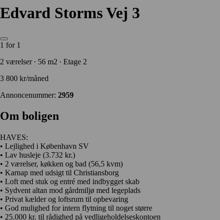
Edvard Storms Vej 3
1 for 1
2 værelser ∙ 56 m2 ∙ Etage 2
3 800 kr/måned
Annoncenummer:
2959
Om boligen
HAVES:
• Lejlighed i København SV
• Lav husleje (3.732 kr.)
• 2 værelser, køkken og bad (56,5 kvm)
• Karnap med udsigt til Christiansborg
• Loft med stuk og entré med indbygget skab
• Sydvent altan mod gårdmiljø med legeplads
• Privat kælder og loftsrum til opbevaring
• God mulighed for intern flytning til noget større
• 25.000 kr. til rådighed på vedligeholdelseskontoen