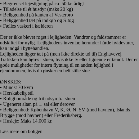
• Begrænset lejestigning på ca. 50 kr. årligt
• Tilladelse til ét husdyr (maks 20 kg)
• Beliggenhed på kanten af Vesterbro
• Beliggenhed tæt på indkøb og S-tog
• Fælles vaskeri i kælderen
Der er ikke blevet røget i lejligheden. Vandrør og faldstammer er
udskiftet for nylig. Lejlighedens inventar, herunder hårde hvidevarer,
kan indgå i byttehandlen.
Lejligheden ligger tæt på (men ikke direkte ud til) Enghavevej.
Trafikken kan høres i stuen, hvis ikke tv eller lignende er tændt. Der er
gode muligheder for intern flytning til en anden lejlighed i
ejendommen, hvis du ønsker en helt stille stue.
ØNSKES:
• Mindst 70 kvm
• Herskabelig stil
• Roligt område og frit udsyn fra stuen
• Ugeneret altan på 1. sal eller derover
• Beliggenhed: København V, K, Ø, N, SV (mod havnen), Islands
Brygge (mod havnen) eller Frederiksberg.
• Husleje: Maks 14.000 kr.
Læs mere om boligen