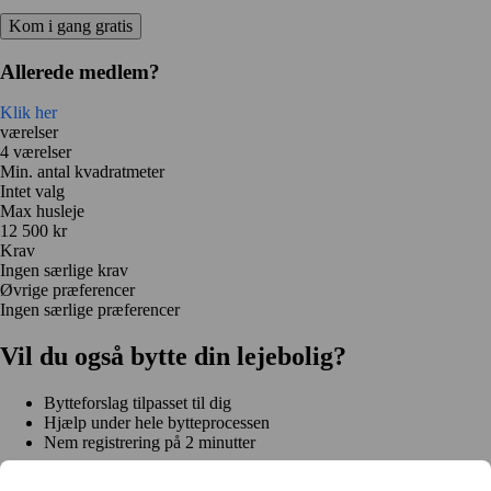
Kom i gang gratis
Allerede medlem?
Klik her
værelser
4 værelser
Min. antal kvadratmeter
Intet valg
Max husleje
12 500 kr
Krav
Ingen særlige krav
Øvrige præferencer
Ingen særlige præferencer
Vil du også bytte din lejebolig?
Bytteforslag tilpasset til dig
Hjælp under hele bytteprocessen
Nem registrering på 2 minutter
Kom i gang gratis