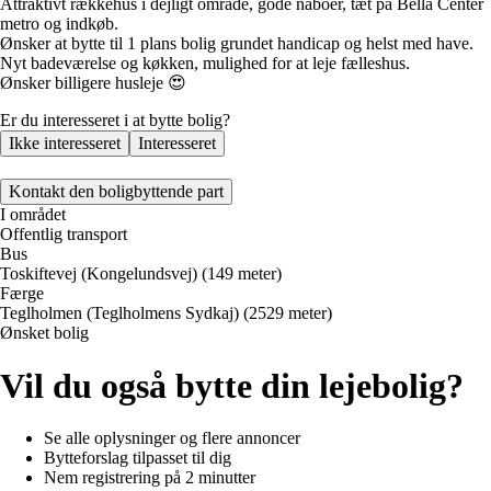
Attraktivt rækkehus i dejligt område, gode naboer, tæt på Bella Center
metro og indkøb.
Ønsker at bytte til 1 plans bolig grundet handicap og helst med have.
Nyt badeværelse og køkken, mulighed for at leje fælleshus.
Ønsker billigere husleje 😍
Er du interesseret i at bytte bolig?
Ikke interesseret
Interesseret
Kontakt den boligbyttende part
I området
Offentlig transport
Bus
Toskiftevej (Kongelundsvej) (149 meter)
Færge
Teglholmen (Teglholmens Sydkaj) (2529 meter)
Ønsket bolig
Vil du også bytte din lejebolig?
Se alle oplysninger og flere annoncer
Bytteforslag tilpasset til dig
Nem registrering på 2 minutter