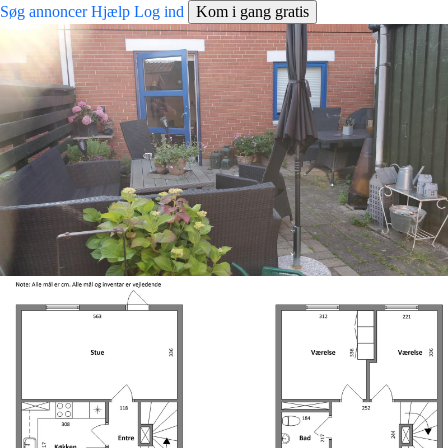
Søg annoncer
Hjælp
Log ind
Kom i gang gratis