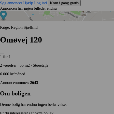
Søg annoncer
Hjælp
Log ind
Kom i gang gratis
Annoncen har ingen billeder endnu
Køge, Region Sjælland
Omøvej 120
1 for 1
2 værelser ∙ 55 m2 ∙ Stueetage
6 000 kr/måned
Annoncenummer:
2643
Om boligen
Denne bolig har endnu ingen beskrivelse.
Er du interesseret i at bytte bolig?