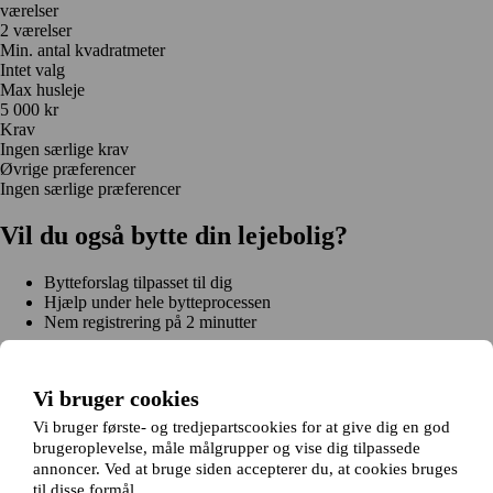
værelser
2 værelser
Min. antal kvadratmeter
Intet valg
Max husleje
5 000 kr
Krav
Ingen særlige krav
Øvrige præferencer
Ingen særlige præferencer
Vil du også bytte din lejebolig?
Bytteforslag tilpasset til dig
Hjælp under hele bytteprocessen
Nem registrering på 2 minutter
Kom i gang gratis
Kom i gang
Vi bruger cookies
Kom i gang gratis
Søg annoncer
Log ind
Læs mere
Vi bruger første- og tredjepartscookies for at give dig en god
Nyheder og tips
brugeroplevelse, måle målgrupper og vise dig tilpassede
Om Hjembytte.dk
annoncer. Ved at bruge siden accepterer du, at cookies bruges
Om os
Generelle vilkår og betingelser
Cookiepolitik
Sitemap
til disse formål.