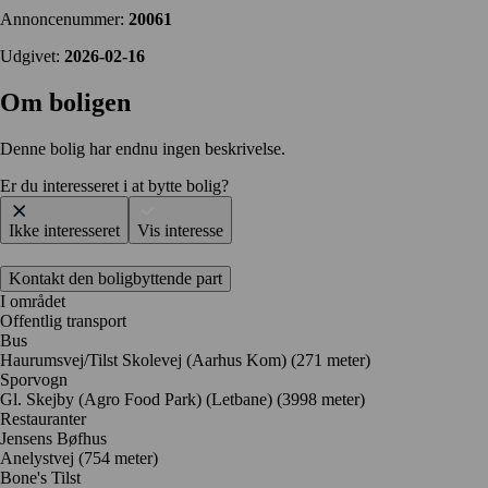
Annoncenummer:
20061
Udgivet:
2026-02-16
Om boligen
Denne bolig har endnu ingen beskrivelse.
Er du interesseret i at bytte bolig?
Ikke interesseret
Vis interesse
Kontakt den boligbyttende part
I området
Offentlig transport
Bus
Haurumsvej/Tilst Skolevej (Aarhus Kom) (271 meter)
Sporvogn
Gl. Skejby (Agro Food Park) (Letbane) (3998 meter)
Restauranter
Jensens Bøfhus
Anelystvej
(754 meter)
Bone's Tilst