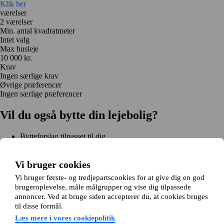
Klik her
værelser
2 værelser
Min. antal kvadratmeter
Intet valg
Max husleje
10 000 kr.
Krav
Ingen særlige krav
Øvrige præferencer
Ingen særlige præferencer
Vil du også bytte din lejebolig?
Bytteforslag tilpasset til dig
Hjælp under hele bytteprocessen
Nem registrering på 2 minutter
Vi bruger cookies
Kom i gang gratis
Vi bruger første- og tredjepartscookies for at give dig en god
Kom i gang
brugeroplevelse, måle målgrupper og vise dig tilpassede
Kom i gang gratis
Søg annoncer
Log ind
annoncer. Ved at bruge siden accepterer du, at cookies bruges
Læs mere
til disse formål.
Nyheder og tips
Om Hjembytte.dk
Læs mere i vores cookiepolitik