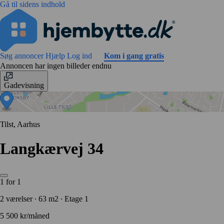
Gå til sidens indhold
Søg annoncer
Hjælp
Log ind
Kom i gang gratis
Annoncen har ingen billeder endnu
Gadevisning
Tilst, Aarhus
Langkærvej 34
1 for 1
2 værelser ∙ 63 m2 ∙ Etage 1
5 500 kr/måned