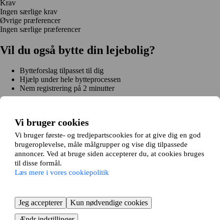
Krav
Ingen særlige krav
Øvrige præferencer
Ingen særlige præferencer
Vil du også bytte din lejebolig?
Bytteforslag tilpasset til dig
Hjælp under hele bytteprocessen
Nem registrering på 2 minutter
Kom i gang gratis
Kom i gang
Vi bruger cookies
Kom i gang gratis
Søg annoncer
Log ind
Læs mere
Vi bruger første- og tredjepartscookies for at give dig en god
Nyheder og tips
brugeroplevelse, måle målgrupper og vise dig tilpassede
Om Hjembytte.dk
annoncer. Ved at bruge siden accepterer du, at cookies bruges
Om os
Generelle vilkår og betingelser
Cookiepolitik
Sitemap
til disse formål.
Kundeservice
Læs mere i vores cookiepolitik
Hjælp
E-mail:
info@hjembytte.dk
© 2004-2024 Hjembytte.dk
Jeg accepterer
Kun nødvendige cookies
Ændr indstillinger