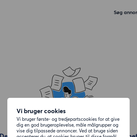
Søg anno
Vi bruger cookies
Vi bruger første- og tredjepartscookies for at give
dig en god brugeroplevelse, måle målgrupper og
vise dig tilpassede annoncer. Ved at bruge siden
Den annonce, du ledte efter, er blevet fjerne
accepterer du, at cookies bruges til disse formål.