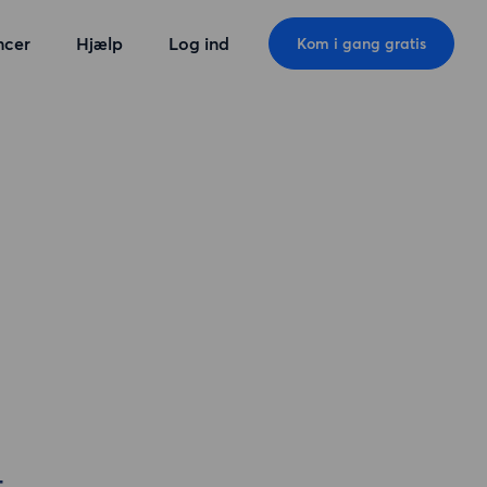
ncer
Hjælp
Log ind
Kom i gang gratis
t