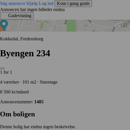
Søg annoncer
Hjælp
Log ind
Kom i gang gratis
Annoncen har ingen billeder endnu
Gadevisning
Kokkedal, Fredensborg
Byengen 234
1 for 1
4 værelser ∙ 101 m2 ∙ Stueetage
8 500 kr/måned
Annoncenummer:
1485
Om boligen
Denne bolig har endnu ingen beskrivelse.