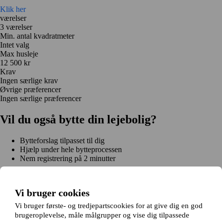
Klik her
værelser
3 værelser
Min. antal kvadratmeter
Intet valg
Max husleje
12 500 kr
Krav
Ingen særlige krav
Øvrige præferencer
Ingen særlige præferencer
Vil du også bytte din lejebolig?
Bytteforslag tilpasset til dig
Hjælp under hele bytteprocessen
Nem registrering på 2 minutter
Kom i gang gratis
Kom i gang
Vi bruger cookies
Kom i gang gratis
Søg annoncer
Log ind
Læs mere
Vi bruger første- og tredjepartscookies for at give dig en god
Nyheder og tips
brugeroplevelse, måle målgrupper og vise dig tilpassede
Om Hjembytte.dk