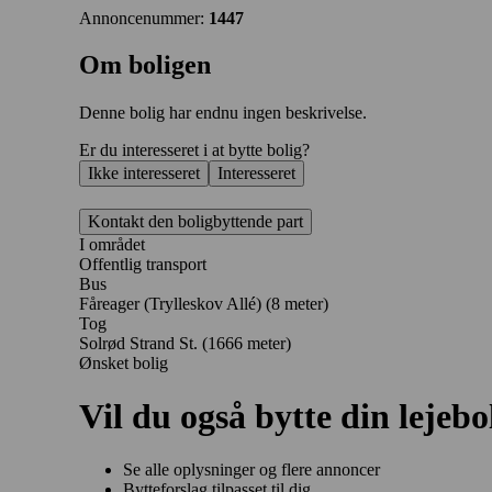
Annoncenummer:
1447
Om boligen
Denne bolig har endnu ingen beskrivelse.
Er du interesseret i at bytte bolig?
Ikke interesseret
Interesseret
Kontakt den boligbyttende part
I området
Offentlig transport
Bus
Fåreager (Trylleskov Allé) (8 meter)
Tog
Solrød Strand St. (1666 meter)
Ønsket bolig
Vil du også bytte din lejebo
Se alle oplysninger og flere annoncer
Bytteforslag tilpasset til dig